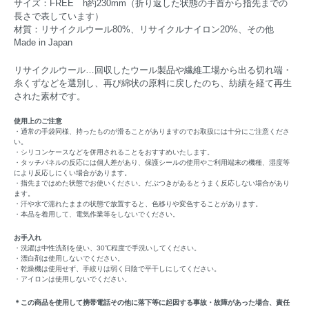
サイズ：FREE h約230mm（折り返した状態の手首から指先までの
長さで表しています）
材質：リサイクルウール80%、リサイクルナイロン20%、その他
Made in Japan
リサイクルウール…回収したウール製品や繊維工場から出る切れ端・
糸くずなどを選別し、再び綿状の原料に戻したのち、紡績を経て再生
された素材です。
使用上のご注意
・通常の手袋同様、持ったものが滑ることがありますのでお取扱には十分にご注意くださ
い。
・シリコンケースなどを併用されることをおすすめいたします。
・タッチパネルの反応には個人差があり、保護シールの使用やご利用端末の機種、湿度等
により反応しにくい場合があります。
・指先まではめた状態でお使いください。だぶつきがあるとうまく反応しない場合があり
ます。
・汗や水で濡れたままの状態で放置すると、色移りや変色することがあります。
・本品を着用して、電気作業等をしないでください。
お手入れ
・洗濯は中性洗剤を使い、30℃程度で手洗いしてください。
・漂白剤は使用しないでください。
・乾燥機は使用せず、手絞りは弱く日陰で平干しにしてください。
・アイロンは使用しないでください。
＊この商品を使用して携帯電話その他に落下等に起因する事故・故障があった場合、責任