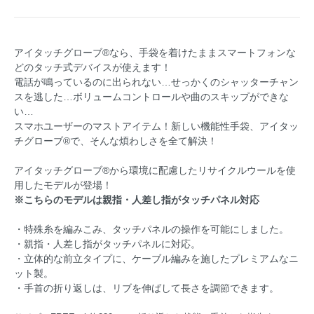
アイタッチグローブ®なら、手袋を着けたままスマートフォンな
どのタッチ式デバイスが使えます！
電話が鳴っているのに出られない…せっかくのシャッターチャン
スを逃した…ボリュームコントロールや曲のスキップができな
い…
スマホユーザーのマストアイテム！新しい機能性手袋、アイタッ
チグローブ®で、そんな煩わしさを全て解決！
アイタッチグローブ®から環境に配慮したリサイクルウールを使
用したモデルが登場！
※こちらのモデルは親指・人差し指がタッチパネル対応
・特殊糸を編みこみ、タッチパネルの操作を可能にしました。
・親指・人差し指がタッチパネルに対応。
・立体的な前立タイプに、ケーブル編みを施したプレミアムなニ
ット製。
・手首の折り返しは、リブを伸ばして長さを調節できます。