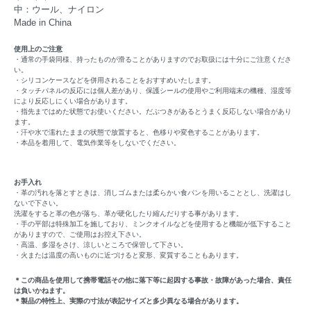
中：ウール、ナイロン
Made in China
使用上のご注意
・通常の手袋同様、持ったものが滑ることがありますのでお取扱には十分にご注意くださ
い。
・シリコンケースなどを併用されることをおすすめいたします。
・タッチパネルの反応には個人差があり、保護シールの使用やご利用端末の機種、湿度等
により反応しにくい場合があります。
・指先まではめた状態でお使いください。だぶつきがあるとうまく反応しない場合があり
ます。
・汗や水で濡れたままの状態で放置すると、色移りや変色することがあります。
・本品を着用して、電気作業等をしないでください。
お手入れ
・革の汚れを落とすときは、消しゴムまたは柔らかい食パンを用いることとし、洗濯はし
ないで下さい。
洗濯をすると革の色が落ち、革が硬化したり縮んだりする事があります。
・手の平部は特殊加工を施しており、ミンクオイルなどを使用すると機能が低下すること
がありますので、ご使用はお控え下さい。
・高温、多湿をさけ、涼しいところで保管して下さい。
・火または温度の高いものに近づけると変形、変質することもあります。
＊この商品を使用して携帯電話その他に落下等に起因する事故・故障があった場合、責任
は負いかねます。
＊製品の特性上、実際の寸法が表記サイズと多少異なる場合があります。